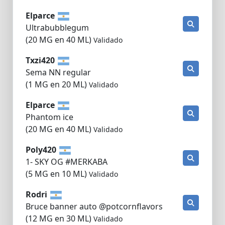
Elparce
Ultrabubblegum
(20 MG en 40 ML)
Validado
Txzi420
Sema NN regular
(1 MG en 20 ML)
Validado
Elparce
Phantom ice
(20 MG en 40 ML)
Validado
Poly420
1- SKY OG #MERKABA
(5 MG en 10 ML)
Validado
Rodri
Bruce banner auto @potcornflavors
(12 MG en 30 ML)
Validado