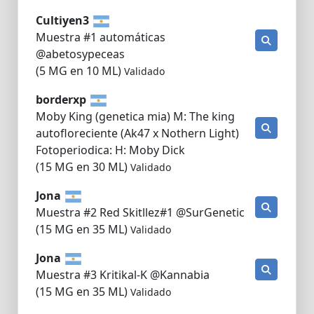
Cultiyen3
Muestra #1 automáticas
@abetosypeceas
(5 MG en 10 ML)
Validado
borderxp
Moby King (genetica mia) M: The king
autofloreciente (Ak47 x Nothern Light)
Fotoperiodica: H: Moby Dick
(15 MG en 30 ML)
Validado
Jona
Muestra #2 Red Skitllez#1 @SurGenetic
(15 MG en 35 ML)
Validado
Jona
Muestra #3 Kritikal-K @Kannabia
(15 MG en 35 ML)
Validado