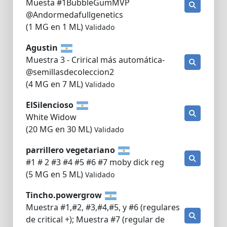
Muesta #1BubbleGumMVP
@Andormedafullgenetics
(1 MG en 1 ML)
Validado
Agustin
Muestra 3 - Crirical más automática-
@semillasdecoleccion2
(4 MG en 7 ML)
Validado
ElSilencioso
White Widow
(20 MG en 30 ML)
Validado
parrillero vegetariano
#1 # 2 #3 #4 #5 #6 #7 moby dick reg
(5 MG en 5 ML)
Validado
Tincho.powergrow
Muestra #1,#2, #3,#4,#5, y #6 (regulares
de critical +); Muestra #7 (regular de