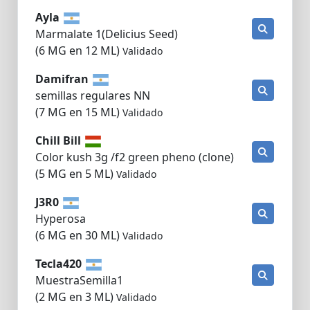
Ayla
Marmalate 1(Delicius Seed)
(6 MG en 12 ML)
Validado
Damifran
semillas regulares NN
(7 MG en 15 ML)
Validado
Chill Bill
Color kush 3g /f2 green pheno (clone)
(5 MG en 5 ML)
Validado
J3R0
Hyperosa
(6 MG en 30 ML)
Validado
Tecla420
MuestraSemilla1
(2 MG en 3 ML)
Validado