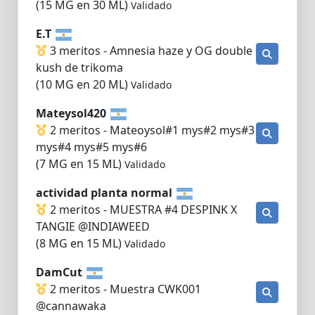
(15 MG en 30 ML)
Validado
E.T
3 meritos - Amnesia haze y OG double
kush de trikoma
(10 MG en 20 ML)
Validado
Mateysol420
2 meritos - Mateoysol#1 mys#2 mys#3
mys#4 mys#5 mys#6
(7 MG en 15 ML)
Validado
actividad planta normal
2 meritos - MUESTRA #4 DESPINK X
TANGIE @INDIAWEED
(8 MG en 15 ML)
Validado
DamCut
2 meritos - Muestra CWK001
@cannawaka