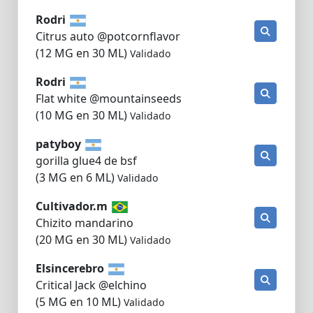
Rodri
Citrus auto @potcornflavor
(12 MG en 30 ML)
Validado
Rodri
Flat white @mountainseeds
(10 MG en 30 ML)
Validado
patyboy
gorilla glue4 de bsf
(3 MG en 6 ML)
Validado
Cultivador.m
Chizito mandarino
(20 MG en 30 ML)
Validado
Elsincerebro
Critical Jack @elchino
(5 MG en 10 ML)
Validado