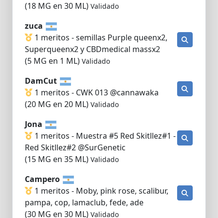
(18 MG en 30 ML)
Validado
zuca
1 meritos - semillas Purple queenx2,
Superqueenx2 y CBDmedical massx2
(5 MG en 1 ML)
Validado
DamCut
1 meritos - CWK 013 @cannawaka
(20 MG en 20 ML)
Validado
Jona
1 meritos - Muestra #5 Red Skitllez#1 -
Red Skitllez#2 @SurGenetic
(15 MG en 35 ML)
Validado
Campero
1 meritos - Moby, pink rose, scalibur,
pampa, cop, lamaclub, fede, ade
(30 MG en 30 ML)
Validado